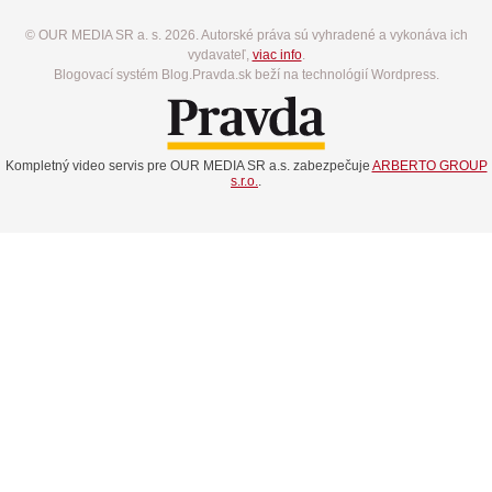
© OUR MEDIA SR a. s. 2026. Autorské práva sú vyhradené a vykonáva ich
vydavateľ,
viac info
.
Blogovací systém Blog.Pravda.sk beží na technológií Wordpress.
Kompletný video servis pre OUR MEDIA SR a.s. zabezpečuje
ARBERTO GROUP
s.r.o.
.