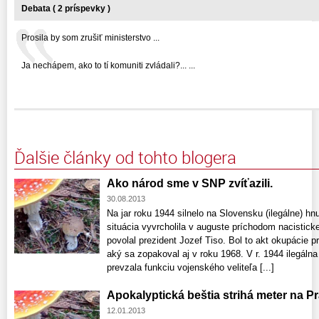
Debata ( 2 príspevky )
Prosila by som zrušiť ministerstvo ...
Ja nechápem, ako to tí komuniti zvládali?... ...
Ďalšie články od tohto blogera
Ako národ sme v SNP zvíťazili.
30.08.2013
Na jar roku 1944 silnelo na Slovensku (ilegálne) hnu
situácia vyvrcholila v auguste príchodom nacistic
povolal prezident Jozef Tiso. Bol to akt okupácie 
aký sa zopakoval aj v roku 1968. V r. 1944 ilegál
prevzala funkciu vojenského veliteľa [...]
Apokalyptická beštia strihá meter na 
12.01.2013