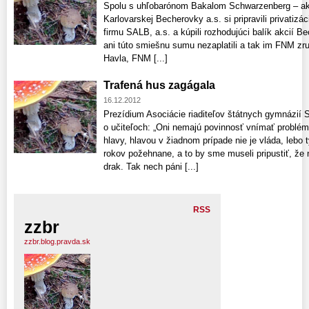
Spolu s uhľobarónom Bakalom Schwarzenberg – ako 
Karlovarskej Becherovky a.s. si pripravili privatizác
firmu SALB, a.s. a kúpili rozhodujúci balík akcií
ani túto smiešnu sumu nezaplatili a tak im FNM zr
Havla, FNM [...]
Trafená hus zagágala
16.12.2012
Prezídium Asociácie riaditeľov štátnych gymnázií S
o učiteľoch: „Oni nemajú povinnosť vnímať problém
hlavy, hlavou v žiadnom prípade nie je vláda, lebo
rokov požehnane, a to by sme museli pripustiť, že
drak. Tak nech páni [...]
RSS
zzbr
zzbr.blog.pravda.sk