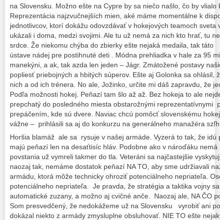
na Slovensku. Možno ešte na Cypre by sa niečo našlo, čo by vlialo b
Reprezentácia najzvučnejších mien, aké máme momentálne k dispo
jednotlivcov, ktorí dokážu odovzdávať v hokejových teamoch sveta v
ukázali i doma, medzi svojimi. Ale tu už nemá za nich kto hrať, tu 
srdce. Že niekomu chýba do zbierky ešte nejaká medaila, tak táto 
ústave nádej pre postihnuté deti . Módna prehliadka v hale za 95 mi
manekýni, a ak, tak azda len jeden – Jágr. Zmátožené postavy našic
popliesť priebojných a hbitých súperov. Ešte aj Golonka sa ohlásil, ž
nich a od ich trénera. No ale, Jožinko, určite mi dáš zapravdu, že je
Podľa možnosti hokej. Peňazí tam šlo až až. Bez hokeja to ale ne
prepchatý do posledného miesta obstarožnými reprezentatívnymi p
prepáčením, kde sú dvere. Naviac chcú pomôcť slovenskému hokeju
vážne – prihlásili sa aj do konkurzu na generálneho manažéra szľh
Horšia blamáž ale sa rysuje v našej armáde. Vyzerá to tak, že idú
majú peňazí len na desaťtisíc hláv. Podobne ako v nároďáku nemá k
povstania už vymreli takmer do tla. Veteráni sa najčastejšie vyskytuj
naozaj tak, nemáme dostatok peňazí NA TO, aby sme udržiavali n
armádu, ktorá môže technicky ohroziť potenciálneho nepriateľa. O
potenciálneho nepriateľa. Je pravda, že stratégia a taktika vojny s
automatické zuzany, a možno aj cvičné anče. Naozaj ale, NA ČO p
Som presvedčený, že nedokážeme už na Slovensku vyrobiť ani pori
dokázal niekto z armády zmysluplne obsluhovať. NIE TO ešte neja