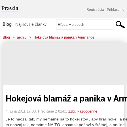
Registrácia
Prihlásenie
Blog
Najnovšie články
Najčítanejšie články
Blog
>
archiv
>
Hokejová blamáž a panika v Armylande
Najkomentovanejšie články
Zoznam blogov
Komerčné blogy
Hokejová blamáž a panika v Ar
4. júna 2011 17:33
, Prečítané 2 814x,
zzbr
,
každodenné
Je to naozaj tak, my nemáme na to hokejistov , aby hrali hokej, a 
to naozaj tak, nemáme NA TO dostatok peňazí v štátnej, a ani inej 