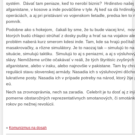
systém. Dávať tam peniaze, keď to nerobí biznis? Hrdinstvo našej
afganistane, v kosove a inde poväčšine v tyle. Aj keď sa dá hrdinsky
operáciách, a aj pri pristávaní vo vojenskom lietadle, predsa len to n
pomník.
Podobne ako s hokejom, čakali by sme, že tu bude viacej krvi, nov
ktorých budú chlapci strúhať z dosky pušky a hrať sa na vojakov al
problém naberá kurz smerom kdesi inde. Tam, kde sa hrajú počítačov
masakrovačky, a rôzne simulátory. Je to naozaj tak – simulujú to na
situácie, simulujú taktiku. Simulujú to aj s peniazmi, a aj s výsluh
slávy. Nemôžeme určite očakávať v reáli, že tých štyritisíc zvyšnýc
afganistane, alebo v iraku, alebo najnovšie v pakistane. Tam by ch
regulácii stavu slovenskej armády. Nasadia ich s výsluhovými dôch
lukratívne posty. Nasadia ich v prípade potreby na národ, ktorý žij
eú.
Nech sa zrovnoprávnia, nech sa zaradia. Celebrít je tu dosť aj z iný
pomerne obstarožných reprezentatívnych smotanových, či smotánkov
rokov po nežnej revolúcii.
«
Komunizmus na dosah